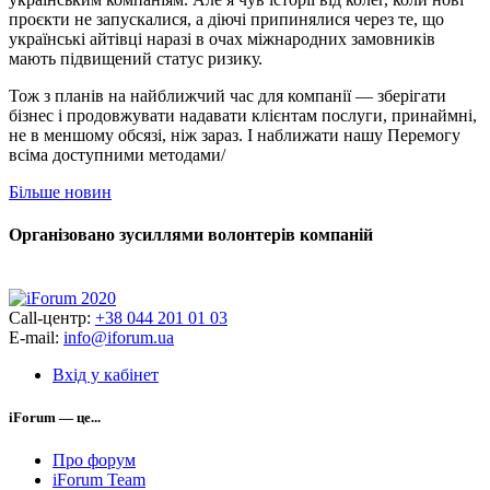
проєкти не запускалися, а діючі припинялися через те, що
українські айтівці наразі в очах міжнародних замовників
мають підвищений статус ризику.
Тож з планів на найближчий час для компанії — зберігати
бізнес і продовжувати надавати клієнтам послуги, принаймні,
не в меншому обсязі, ніж зараз. І наближати нашу Перемогу
всіма доступними методами/
Більше новин
Організовано зусиллями волонтерів компаній
Call-центр:
+38 044 201 01 03
E-mail:
info@iforum.ua
Вхід у кабінет
iForum — це...
Про форум
iForum Team