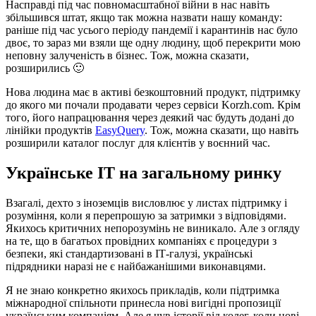
Насправді під час повномасштабної війни в нас навіть
збільшився штат, якщо так можна назвати нашу команду:
раніше під час усього періоду пандемії і карантинів нас було
двоє, то зараз ми взяли ще одну людину, щоб перекрити мою
неповну залученість в бізнес. Тож, можна сказати,
розширились 🙂
Нова людина має в активі безкоштовний продукт, підтримку
до якого ми почали продавати через сервіси Korzh.com. Крім
того, його напрацювання через деякий час будуть додані до
лінійки продуктів
EasyQuery
. Тож, можна сказати, що навіть
розширили каталог послуг для клієнтів у воєнний час.
Українське ІТ на загальному ринку
Взагалі, дехто з іноземців висловлює у листах підтримку і
розуміння, коли я перепрошую за затримки з відповідями.
Якихось критичних непорозумінь не виникало. Але з огляду
на те, що в багатьох провідних компаніях є процедури з
безпеки, які стандартизовані в ІТ-галузі, українські
підрядники наразі не є найбажанішими виконавцями.
Я не знаю конкретно якихось прикладів, коли підтримка
міжнародної спільноти принесла нові вигідні пропозиції
українським компаніям. Але я чув історії від колег, коли нові