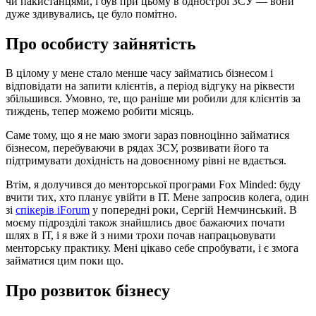
чи пакистанцями, і був при цьому в однострої ЗСУ — вони
дуже здивувались, це було помітно.
Про особисту зайнятість
В цілому у мене стало менше часу займатись бізнесом і
відповідати на запити клієнтів, а період відгуку на ріквести
збільшився. Умовно, те, що раніше ми робили для клієнтів за
тиждень, тепер можемо робити місяць.
Саме тому, що я не маю змоги зараз повноцінно займатися
бізнесом, перебуваючи в рядах ЗСУ, розвивати його та
підтримувати дохідність на довоєнному рівні не вдається.
Втім, я долучився до менторської програми Fox Minded: буду
вчити тих, хто планує увійти в ІТ. Мене запросив колега, один
зі
спікерів iForum
у попередні роки, Сергій Немчинський. В
моєму підрозділі також знайшлись двоє бажаючих почати
шлях в ІТ, і я вже й з ними трохи почав напрацьовувати
менторську практику. Мені цікаво себе спробувати, і є змога
займатися цим поки що.
Про розвиток бізнесу