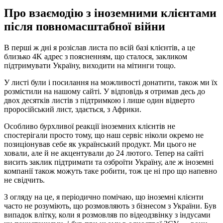
Про взаємодію з іноземними клієнтами
після повномасштабної війни
В перші ж дні я розіслав листа по всій базі клієнтів, а це
близько
4K адрес
з поясненням, що сталося, закликом
підтримувати Україну, виходити на мітинги тощо.
У листі були і посилання на можливості донатити, також ми їх
розмістили на нашому сайті. У відповідь я отримав десь до
двох десятків листів з підтримкою і лише один відверто
проросійський лист, здається, з Африки.
Особливо бурхливої реакції іноземних клієнтів не
спостерігали просто тому, що наш сервіс ніколи окремо не
позиціонував себе як український продукт. Ми цього не
ховали, але й не акцентували до 24 лютого. Тепер на сайті
висить заклик підтримати та озброїти Україну, але ж іноземні
компанії також можуть таке робити, тож це ні про що напевно
не свідчить.
З огляду на це, я періодично помічаю, що іноземні клієнти
часто не розуміють, що розмовляють з бізнесом з України. Був
випадок влітку, коли я розмовляв по відеодзвінку з індусами