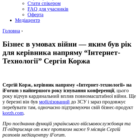
Стати спікером
FAQ для учасників
Оферта
Медіацентр
Головна
›
Бізнес в умовах війни — яким був рік
для керівника напряму “Інтернет-
Технології” Сергія Коржа
Сергій Корж, керівник напряму «Інтернет-технології» на
iForum з найпершого року існування конференції
, цього
року відчув кардинальний вплив повномасштабної війни. Ще
у березні він був
мобілізований
до ЗСУ і зараз продовжує
перебувати там, одночасно підтримуючи свій бізнес-продукт
korzh.com
.
Про поєднання функцій українського військовослужбовця та
ІТ-підприємця от вже протягом маже 9 місяців Сергій
розповів медіацентру iForum.