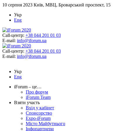
10 серпня 2023
Київ, МВЦ, Броварський проспект, 15
Укр
Eng
Call-центр:
+38 044 201 01 03
E-mail:
info@iforum.ua
Call-центр:
+38 044 201 01 03
E-mail:
info@iforum.ua
Укр
Eng
iForum – це…
Про форум
iForum Team
Взяти участь
Вхід у кабінет
Спонсорство
Expo-iForum
Місто Майбутнього
Інфопартнери